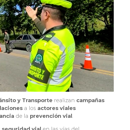
ránsito y Transporte
realizan
campañas
aciones
a los
actores viales
ancia
de la
prevención vial
.
a
seguridad vial
en las vías del