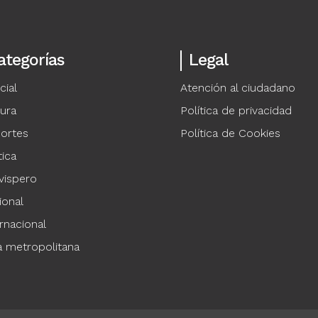
ategorías
Legal
cial
Atención al ciudadano
tura
Política de privacidad
ortes
Política de Cookies
tica
vispero
ional
rnacional
a metropolitana