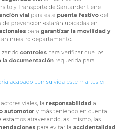
nsito y Transporte de Santander tiene
ención vial
para este
puente festivo
del
s de prevención estarán ubicadas en
nacionales
para
garantizar la movilidad y
itan nuestro departamento.
alizando
controles
para verificar que los
a la documentación
requerida para
bría acabado con su vida este martes en
 actores viales, la
responsabilidad
al
lo automotor
y más teniendo en cuenta
e estamos atravesando, así mismo, las
mendaciones
para evitar la
accidentalidad