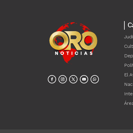
C
Judi
Cul
Dep
Polí
El A
Nac
Inte
Áre