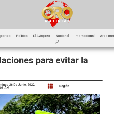
portes
Política
El Avispero
Nacional
Internacional
Área met
ciones para evitar la
mingo 26 De Junio, 2022

Región
:05 AM