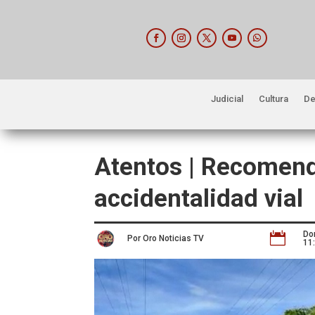
Judicial
Cultura
De
Atentos | Recomenda
accidentalidad vial
Do

Por Oro Noticias TV
11