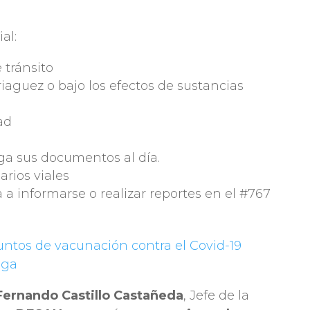
al:
 tránsito
aguez o bajo los efectos de sustancias
ad
a sus documentos al día.
rios viales
a a informarse o realizar reportes en el #767
untos de vacunación contra el Covid-19
nga
ernando Castillo Castañeda
, Jefe de la