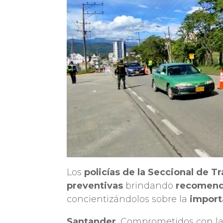
Los
policías de la Seccional de T
preventivas
brindando
recomend
concientizándolos sobre la
import
Santander
, Comprometidos con l