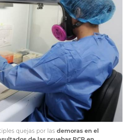
iples quejas por las
demoras en el
esultados de las pruebas PCR en