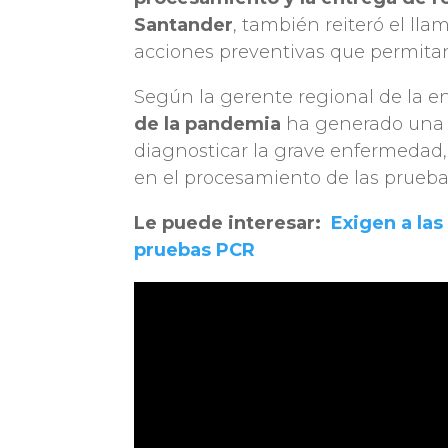
Santander
, también reiteró el ll
acciones preventivas que permitan 
Según la gerente regional de la e
de la pandemia
ha generado un
diagnosticar la grave enfermedad
en el procesamiento de las pruebas
Le puede interesar:
Exigen a las
pruebas PCR