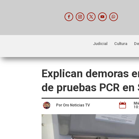
Judicial
Cultura
De
Explican demoras e
de pruebas PCR en
Mi

Por Oro Noticias TV
10