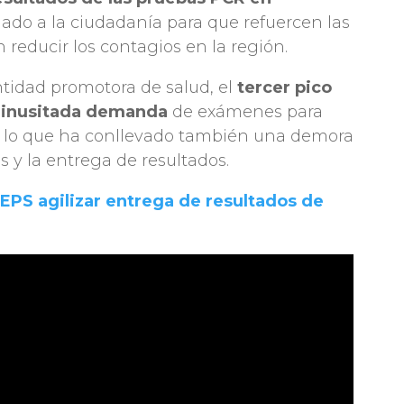
amado a la ciudadanía para que refuercen las
reducir los contagios en la región.
ntidad promotora de salud, el
tercer pico
a
inusitada demanda
de exámenes para
, lo que ha conllevado también una demora
 y la entrega de resultados.
 EPS agilizar entrega de resultados de