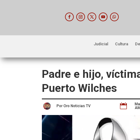
Judicial
Cultura
De
Padre e hijo, víctim
Puerto Wilches
Ma

Por Oro Noticias TV
A