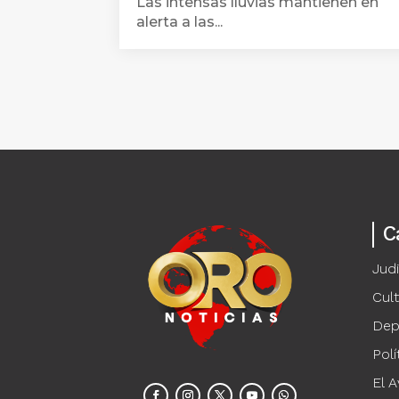
Las intensas lluvias mantienen en
alerta a las...
C
Judi
Cul
Dep
Polí
El A