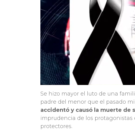
Se hizo mayor el luto de una famil
padre del menor que el pasado mié
accidentó y causó la muerte de s
imprudencia de los protagonistas d
protectores.