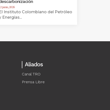
descarbonización
12 junio, 2026
El Instituto Colombiano del Petróleo
y Energías...
Aliados
Canal TRO
Prensa Libre