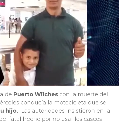
ia de
Puerto Wilches
con la muerte del
rcoles conducía la motocicleta que se
u hijo.
Las autoridades insistieron en la
el fatal hecho por no usar los cascos