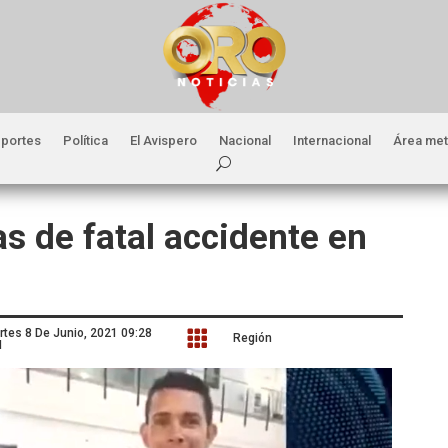
portes
Política
El Avispero
Nacional
Internacional
Área met
as de fatal accidente en
rtes 8 De Junio, 2021 09:28

Región
M