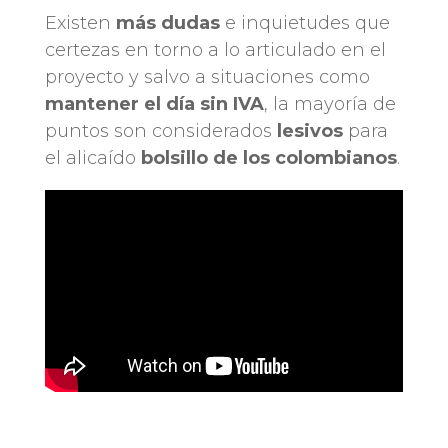
Existen
más dudas
e inquietudes que
certezas en torno a lo articulado en el
proyecto y salvo a situaciones como
mantener el día sin IVA
, la mayoría de
puntos son considerados
lesivos
para
el alicaído
bolsillo de los colombianos
.