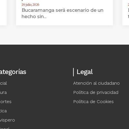
29 julio, 2026
2
Bucaramanga será escenario de un
hecho sin...
ategorías
Legal
cial
Atención al ciudadano
tura
Política de privacidad
ortes
Política de Cookies
tica
vispero