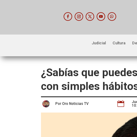
Judicial
Cultura
De
¿Sabías que puedes 
con simples hábitos
Ju

Por Oro Noticias TV
10