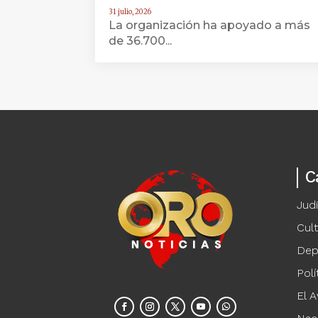
31 julio, 2026
La organización ha apoyado a más
de 36.700...
C
Judi
Cul
Dep
Polí
El A