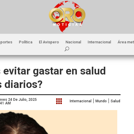
portes
Política
El Avispero
Nacional
Internacional
Área met
evitar gastar en salud
 diarios?
|
|
eves 24 De Julio, 2025

Internacional
Mundo
Salud
:41 AM