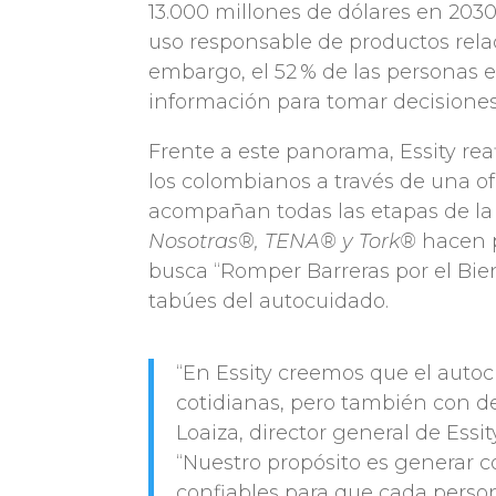
13.000 millones de dólares en 2030 
uso responsable de productos relac
embargo, el 52 % de las personas e
información para tomar decisione
Frente a este panorama, Essity re
los colombianos a través de una of
acompañan todas las etapas de la
Nosotras®, TENA® y Tork®
hacen p
busca “Romper Barreras por el Bie
tabúes del autocuidado.
“En Essity creemos que el auto
cotidianas, pero también con d
Loaiza, director general de Essi
“Nuestro propósito es generar c
confiables para que cada perso