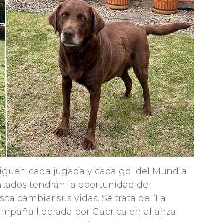
siguen cada jugada y cada gol del Mundial
atados tendrán la oportunidad de
sca cambiar sus vidas. Se trata de “La
ampaña liderada por Gabrica en alianza