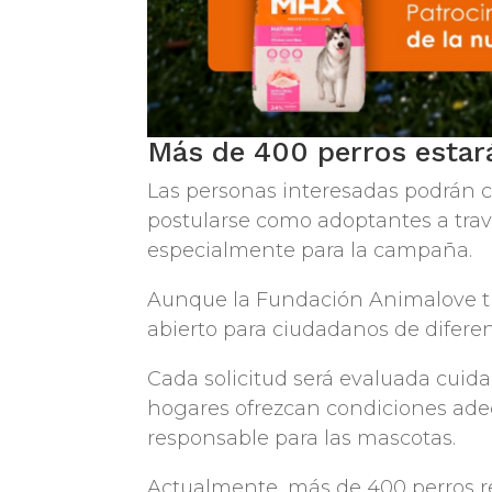
Más de 400 perros estar
Las personas interesadas podrán c
postularse como adoptantes a trav
especialmente para la campaña.
Aunque la Fundación Animalove tie
abierto para ciudadanos de diferen
Cada solicitud será evaluada cuid
hogares ofrezcan condiciones adec
responsable para las mascotas.
Actualmente, más de 400 perros re