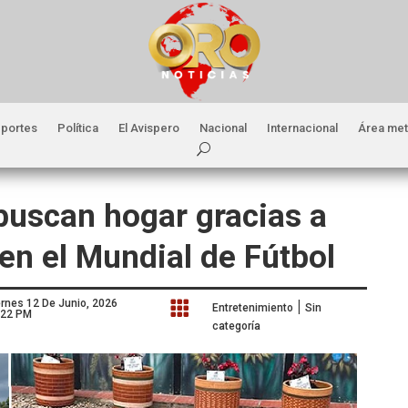
portes
Política
El Avispero
Nacional
Internacional
Área met
buscan hogar gracias a
en el Mundial de Fútbol
|
ernes 12 De Junio, 2026

Entretenimiento
Sin
:22 PM
categoría