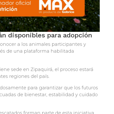
án disponibles para adopción
onocer a los animales participantes y
és de una plataforma habilitada
ne sede en Zipaquirá, el proceso estará
tes regiones del país.
adosamente para garantizar que los futuros
uadas de bienestar, estabilidad y cuidado
scatados forman parte de esta iniciativa.