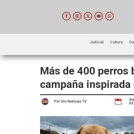
Judicial
Cultura
De
Más de 400 perros 
campaña inspirada 
Vi

Por Oro Noticias TV
03