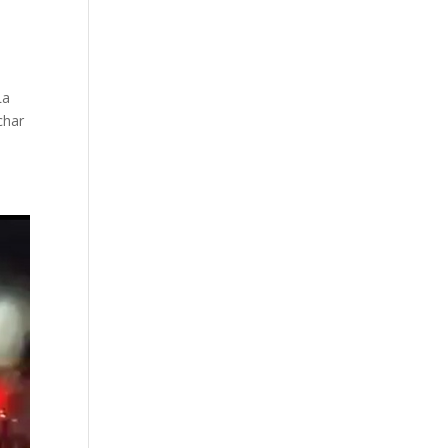
La
char