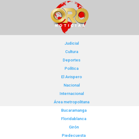
Judicial
Cultura
Deportes
Política
El Avispero
Nacional
Internacional
Área metropolitana
Bucaramanga
Floridablanca
Girón
Piedecuesta