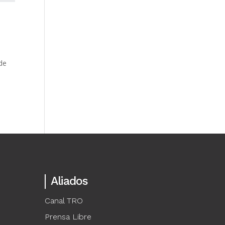
s
 de
Aliados
Canal TRO
Prensa Libre