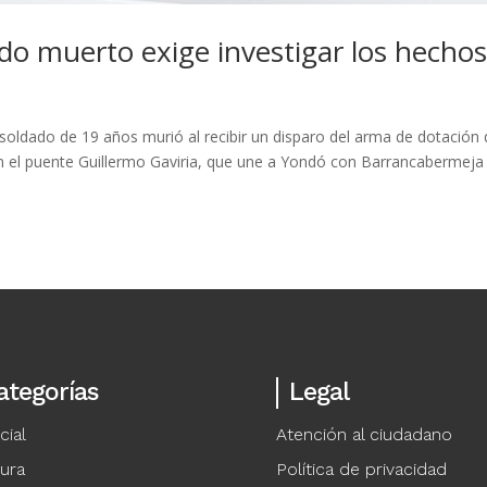
dado muerto exige investigar los hecho
soldado de 19 años murió al recibir un disparo del arma de dotación
n el puente Guillermo Gaviria, que une a Yondó con Barrancabermeja
ategorías
Legal
cial
Atención al ciudadano
tura
Política de privacidad