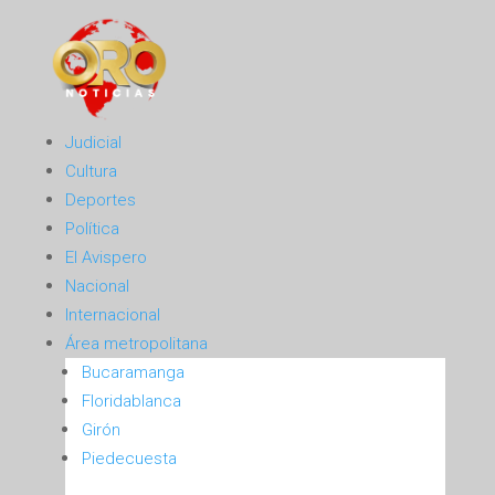
Judicial
Cultura
Deportes
Política
El Avispero
Nacional
Internacional
Área metropolitana
Bucaramanga
Floridablanca
Girón
Piedecuesta