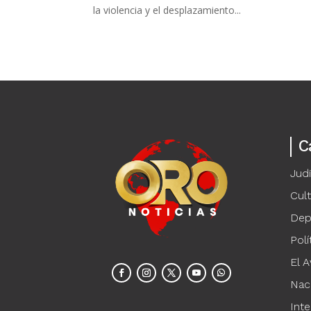
la violencia y el desplazamiento...
C
Judi
Cul
Dep
Polí
El A
Nac
Inte