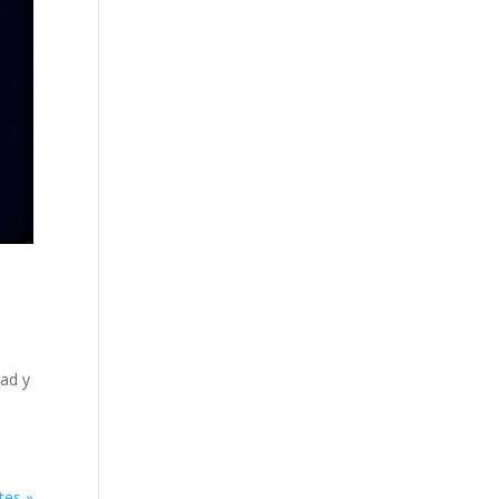
dad y
8
tes »