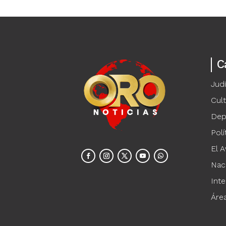
C
Judi
Cul
Dep
Polí
El A
Nac
Inte
Áre