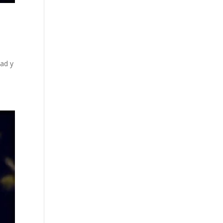
dad y
8