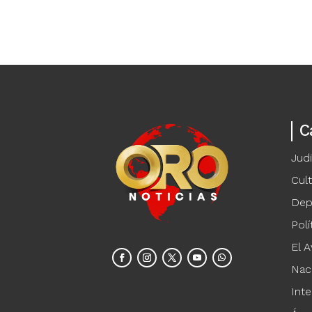
C
Judi
Cul
Dep
Polí
El A
Nac
Inte