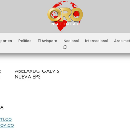
portes
Política
El Avispero
Nacional
Internacional
Área met