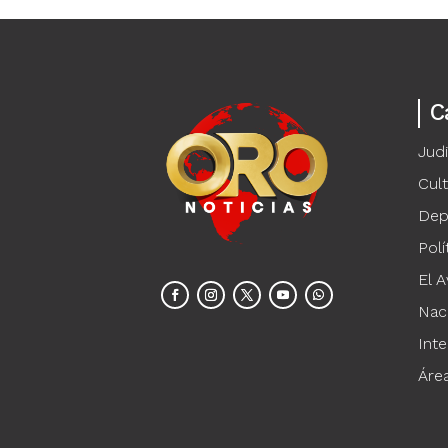
C
Judi
Cul
Dep
Polí
El A
Nac
Inte
Áre