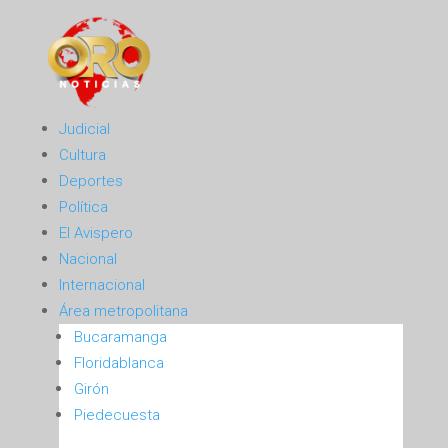
Judicial
Cultura
Deportes
Política
El Avispero
Nacional
Internacional
Área metropolitana
Bucaramanga
Floridablanca
Girón
Piedecuesta