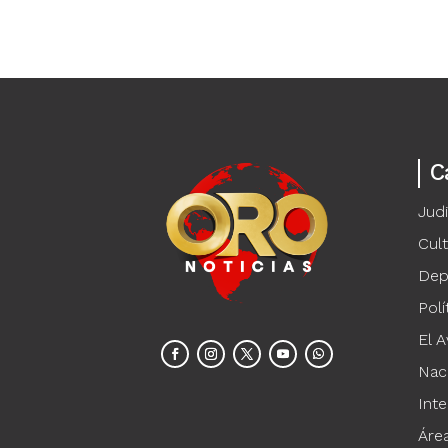
C
Judi
Cul
Dep
Polí
El A
Nac
Inte
Áre