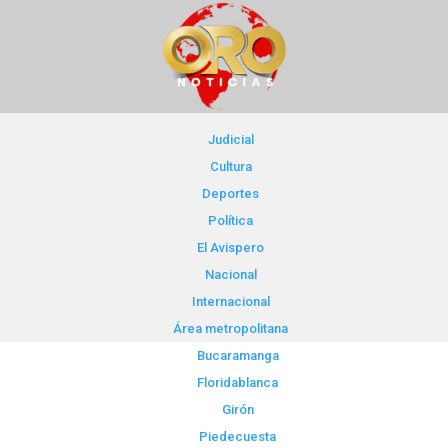
Judicial
Cultura
Deportes
Política
El Avispero
Nacional
Internacional
Área metropolitana
Bucaramanga
Floridablanca
Girón
Piedecuesta