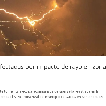
afectadas por impacto de rayo en zon
rte tormenta eléctrica acompañada de granizada registrada en la
reda El Alizal, zona rural del municipio de Guaca, en Santander. De