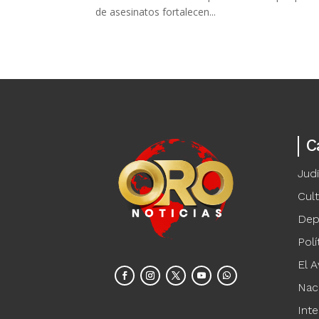
de asesinatos fortalecen...
C
Judi
Cul
Dep
Polí
El A
Nac
Inte