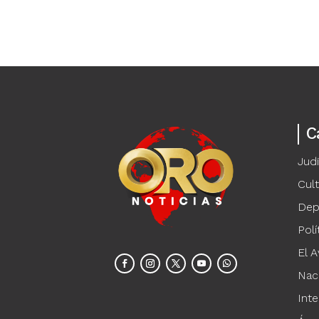
C
Judi
Cul
Dep
Polí
El A
Nac
Inte