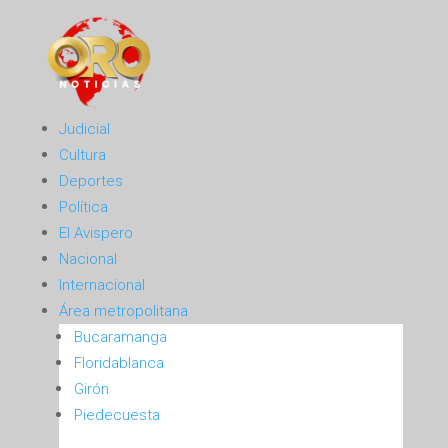
Judicial
Cultura
Deportes
Política
El Avispero
Nacional
Internacional
Área metropolitana
Bucaramanga
Floridablanca
Girón
Piedecuesta