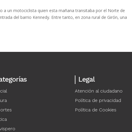
o a un motociclista quien esta mañana transitaba por el Norte de
rada del barrio Kennedy. Entre tanto, en zona rural de Girón, una
ategorías
Legal
cial
Atención al ciudadano
tura
Política de privacidad
ortes
Política de Cookies
tica
vispero