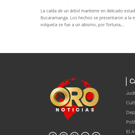
La caída de un árbol mantiene en delicado estad
Bucaramanga. Los hechos se presentaron a la ent
volqueta se fue a un abismo, por fortuna,...
C
Judi
Cul
Dep
Polí
El A