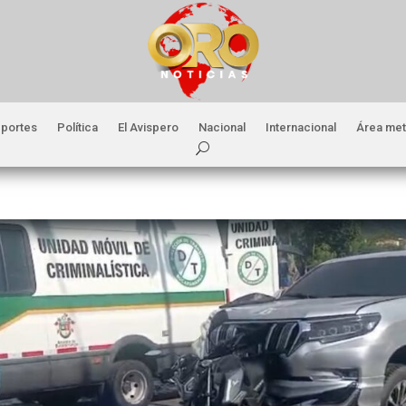
portes
Política
El Avispero
Nacional
Internacional
Área met