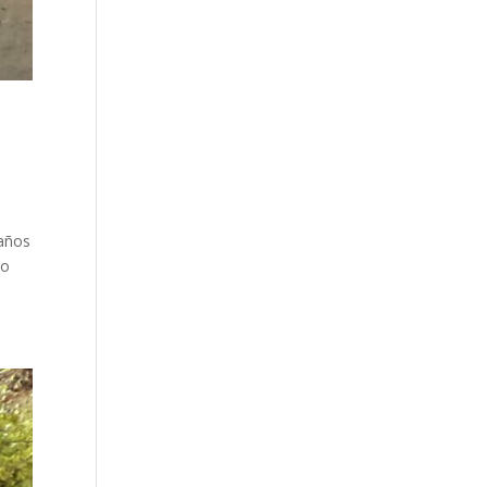
 años
do