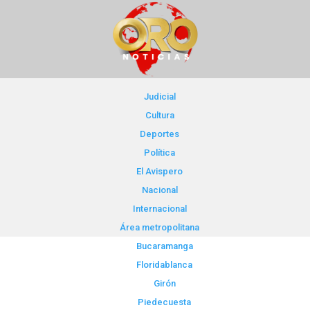
Judicial
Cultura
Deportes
Política
El Avispero
Nacional
Internacional
Área metropolitana
Bucaramanga
Floridablanca
Girón
Piedecuesta