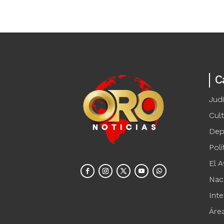
C
Judi
Cul
Dep
Polí
El A
Nac
Inte
Áre