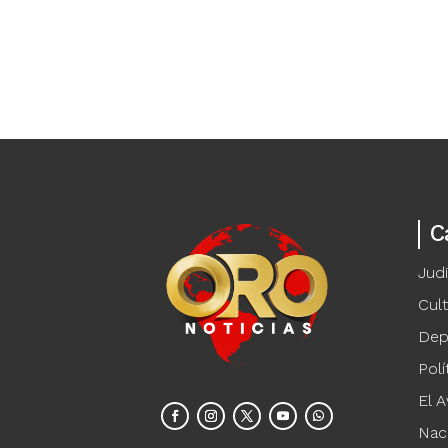
C
Judi
Cul
Dep
Polí
El A
Nac