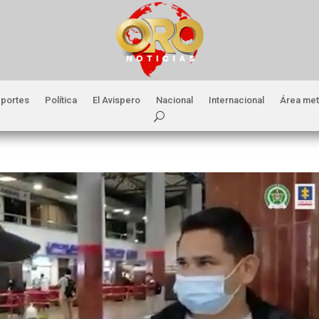
portes
Política
El Avispero
Nacional
Internacional
Área met