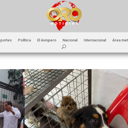
portes
Política
El Avispero
Nacional
Internacional
Área met