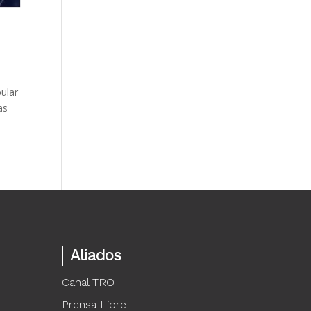
ular
as
Aliados
Canal TRO
Prensa Libre