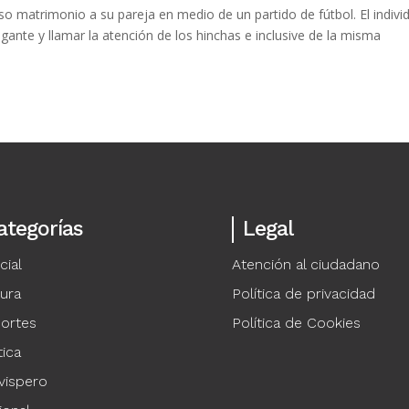
o matrimonio a su pareja en medio de un partido de fútbol. El indivi
gante y llamar la atención de los hinchas e inclusive de la misma
ategorías
Legal
cial
Atención al ciudadano
tura
Política de privacidad
ortes
Política de Cookies
tica
vispero