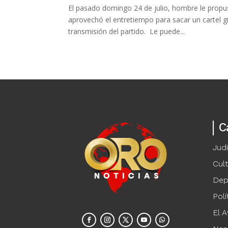
El pasado domingo 24 de julio, hombre le propus
aprovechó el entretiempo para sacar un cartel gi
transmisión del partido. Le puede...
C
Judi
Cul
Dep
Polí
El A