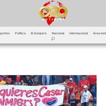
portes
Política
El Avispero
Nacional
Internacional
Área met