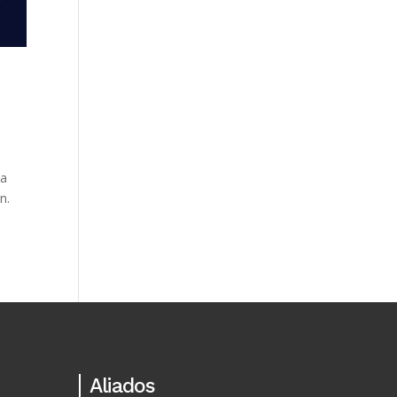
ta
n.
Aliados