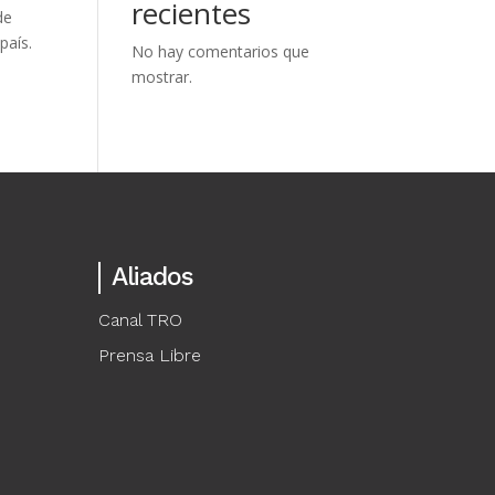
recientes
de
país.
No hay comentarios que
mostrar.
Aliados
Canal TRO
Prensa Libre