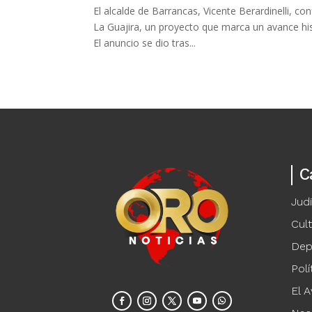
El alcalde de Barrancas, Vicente Berardinelli, c
La Guajira, un proyecto que marca un avance hist
El anuncio se dio tras...
C
Judi
Cul
Dep
Polí
El A