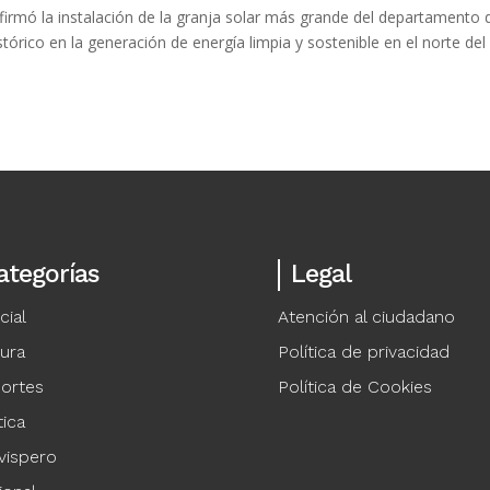
onfirmó la instalación de la granja solar más grande del departamento 
órico en la generación de energía limpia y sostenible en el norte del 
ategorías
Legal
cial
Atención al ciudadano
tura
Política de privacidad
ortes
Política de Cookies
tica
vispero