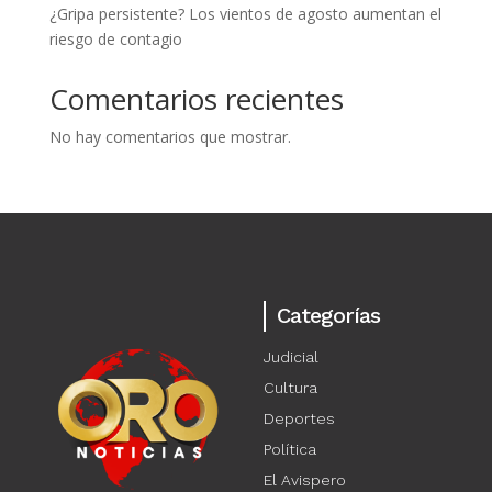
¿Gripa persistente? Los vientos de agosto aumentan el
riesgo de contagio
Comentarios recientes
No hay comentarios que mostrar.
Categorías
Judicial
Cultura
Deportes
Política
El Avispero