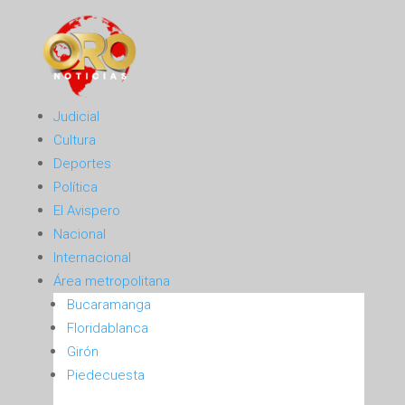
Judicial
Cultura
Deportes
Política
El Avispero
Nacional
Internacional
Área metropolitana
Bucaramanga
Floridablanca
Girón
Piedecuesta