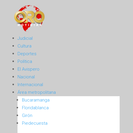
Judicial
Cultura
Deportes
Política
El Avispero
Nacional
Internacional
Área metropolitana
Bucaramanga
Floridablanca
Girón
Piedecuesta