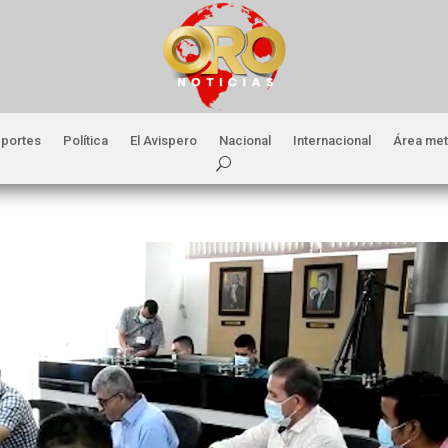
portes
Política
El Avispero
Nacional
Internacional
Área met