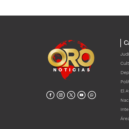
C
Judi
Cul
Dep
Polí
El A
Nac
Inte
Áre