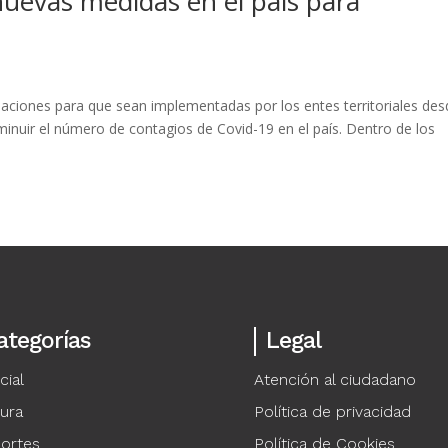
nuevas medidas en el país para
aciones para que sean implementadas por los entes territoriales des
isminuir el número de contagios de Covid-19 en el país. Dentro de los
ategorías
Legal
cial
Atención al ciudadano
tura
Política de privacidad
ortes
Política de Cookies