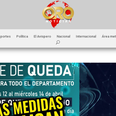
portes
Política
El Avispero
Nacional
Internacional
Área met