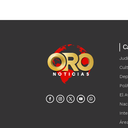
C
Judi
Cul
Dep
Polí
El A
Nac
Inte
Áre