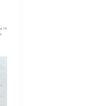
de 19
os