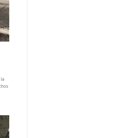
 la
echos