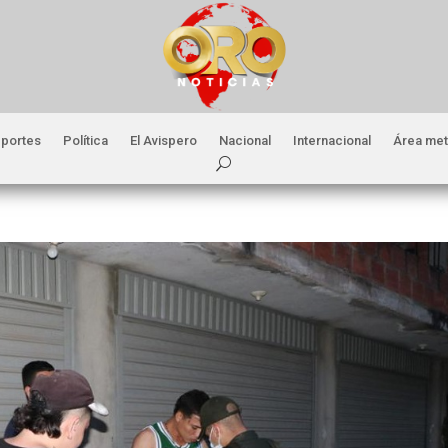
portes
Política
El Avispero
Nacional
Internacional
Área met