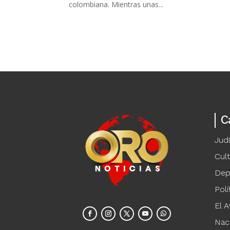
colombiana. Mientras unas...
C
Judi
Cul
Dep
Polí
El A
Nac