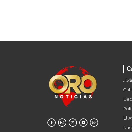
C
Judi
Cul
Dep
Polí
El A
Nac