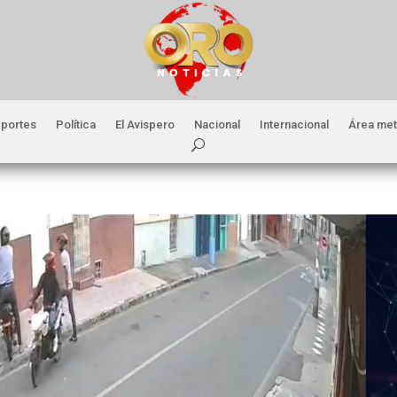
portes
Política
El Avispero
Nacional
Internacional
Área met