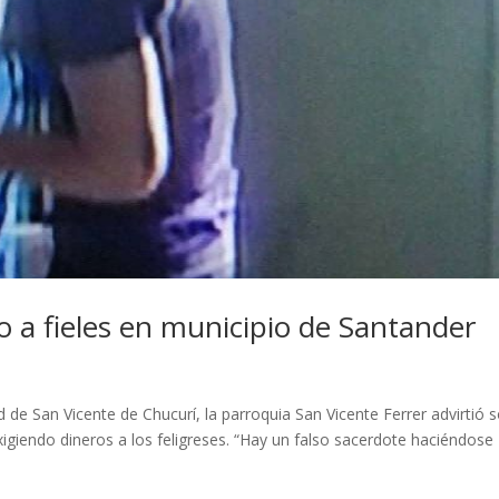
o a fieles en municipio de Santander
de San Vicente de Chucurí, la parroquia San Vicente Ferrer advirtió 
xigiendo dineros a los feligreses. “Hay un falso sacerdote haciéndose