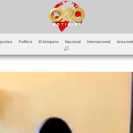
portes
Política
El Avispero
Nacional
Internacional
Área met