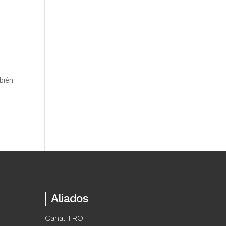
mbién
Aliados
Canal TRO