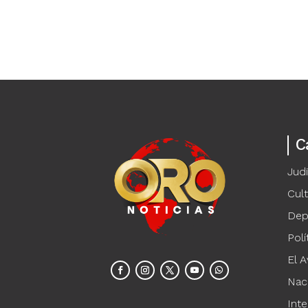
C
Judi
Cul
Dep
Polí
El A
Nac
Inte