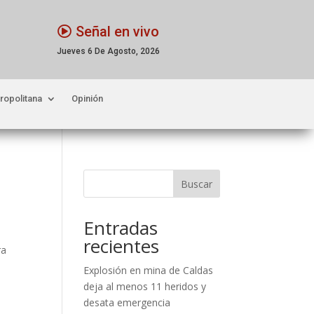
Señal en vivo
Jueves 6 De Agosto, 2026
ropolitana
Opinión
Buscar
Entradas
e
recientes
ra
Explosión en mina de Caldas
deja al menos 11 heridos y
desata emergencia