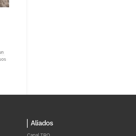
un
osos
Aliados
Canal TRO