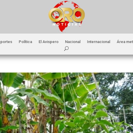
portes
Política
El Avispero
Nacional
Internacional
Área met