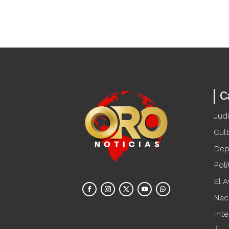
C
Judi
Cul
Dep
Polí
El A
Nac
Inte