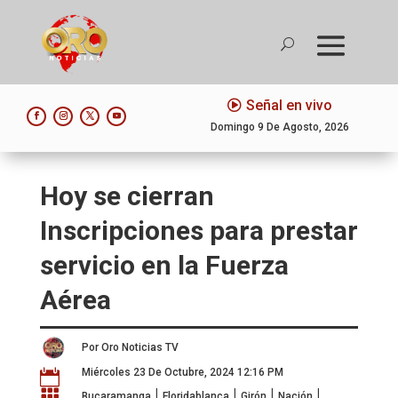
Señal en vivo
Domingo 9 De Agosto, 2026
Hoy se cierran
Inscripciones para prestar
servicio en la Fuerza
Aérea
Por Oro Noticias TV
Miércoles 23 De Octubre, 2024 12:16 PM

|
|
|
|

Bucaramanga
Floridablanca
Girón
Nación