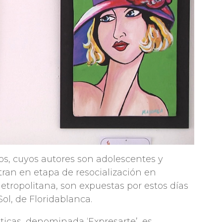
cos, cuyos autores son adolescentes y
tran en etapa de resocialización en
metropolitana, son expuestas por estos días
Sol, de Floridablanca.
sticas, denominada ‘Expresarte’, es