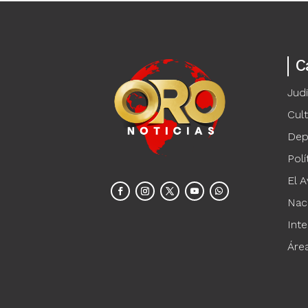
C
Judi
Cul
Dep
Polí
El A
Nac
Inte
Áre