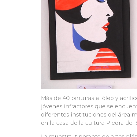
Más de 40 pinturas al óleo y acríli
jóvenes infractores que se encuen
diferentes instituciones del área 
en la casa de la cultura Piedra del 
La muestra itinerante de artes plá