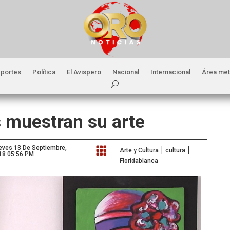
portes
Política
El Avispero
Nacional
Internacional
Área met
s muestran su arte
|
|
eves 13 De Septiembre,

Arte y Cultura
cultura
18 05:56 PM
Floridablanca