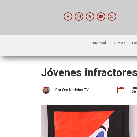
Judicial
Cultura
De
Jóvenes infractore
Ju

Por Oro Noticias TV
20