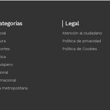
ategorías
Legal
cial
Atención al ciudadano
tura
Política de privacidad
ortes
Política de Cookies
tica
vispero
ional
rnacional
a metropolitana