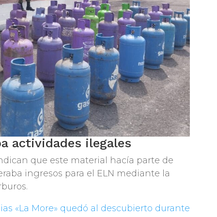
a actividades ilegales
ndican que este material hacía parte de
raba ingresos para el ELN mediante la
rburos.
alias «La More» quedó al descubierto durante