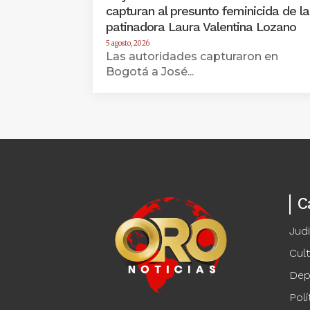
capturan al presunto feminicida de la
patinadora Laura Valentina Lozano
5 agosto, 2026
Las autoridades capturaron en
Bogotá a José...
C
Judi
Cul
Dep
Polí