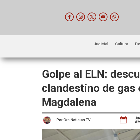
Judicial
Cultura
De
Golpe al ELN: desc
clandestino de gas o
Magdalena
Ju

Por Oro Noticias TV
A