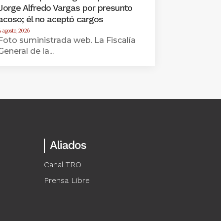
Jorge Alfredo Vargas por presunto
acoso; él no aceptó cargos
4 agosto, 2026
Foto suministrada web. La Fiscalía
General de la...
Aliados
Canal TRO
Prensa Libre