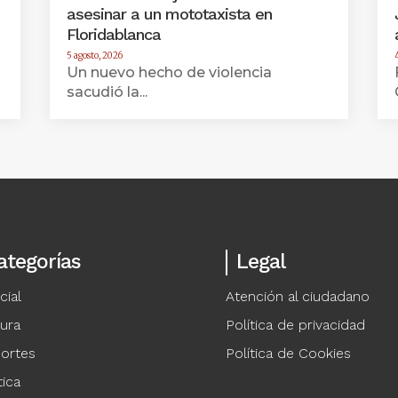
asesinar a un mototaxista en
Floridablanca
5 agosto, 2026
Un nuevo hecho de violencia
sacudió la...
ategorías
Legal
cial
Atención al ciudadano
tura
Política de privacidad
ortes
Política de Cookies
tica