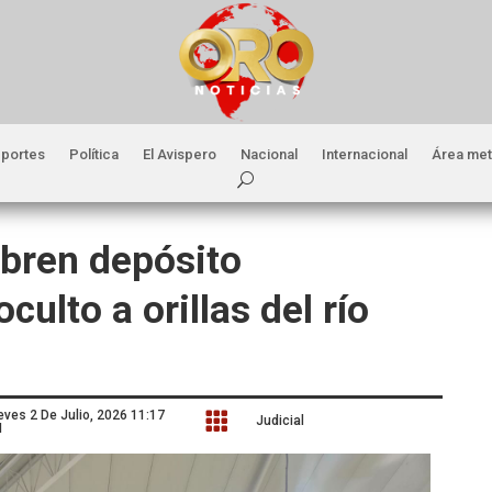
portes
Política
El Avispero
Nacional
Internacional
Área met
ubren depósito
culto a orillas del río
eves 2 De Julio, 2026 11:17

Judicial
M