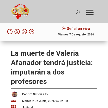
Señal en vivo
Viernes 7 De Agosto, 2026
La muerte de Valeria
Afanador tendrá justicia:
imputarán a dos
profesores
Por Oro Noticias TV
Martes 2 De Junio, 2026 04:22 PM


Judicial