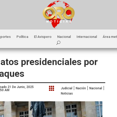
portes
Política
El Avispero
Nacional
Internacional
Área met
atos presidenciales por
taques
|
|
|
bado 21 De Junio, 2025

Judicial
Nación
Nacional
:50 AM
Noticias