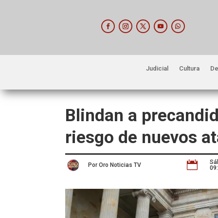
Judicial
Cultura
De
Blindan a precandid
riesgo de nuevos a
Sá

Por Oro Noticias TV
09