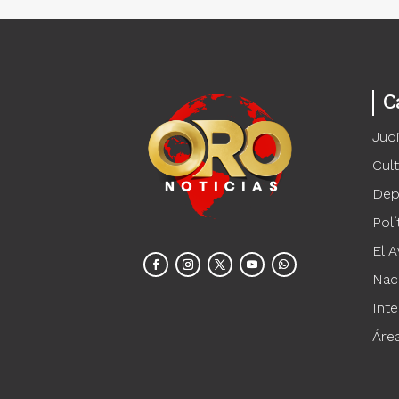
C
Judi
Cul
Dep
Polí
El A
Nac
Inte
Áre