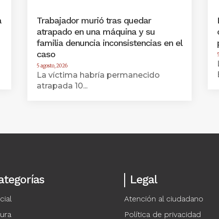
a
Trabajador murió tras quedar
atrapado en una máquina y su
familia denuncia inconsistencias en el
caso
5 agosto, 2026
La víctima habría permanecido
atrapada 10...
ategorías
Legal
cial
Atención al ciudadano
tura
Política de privacidad