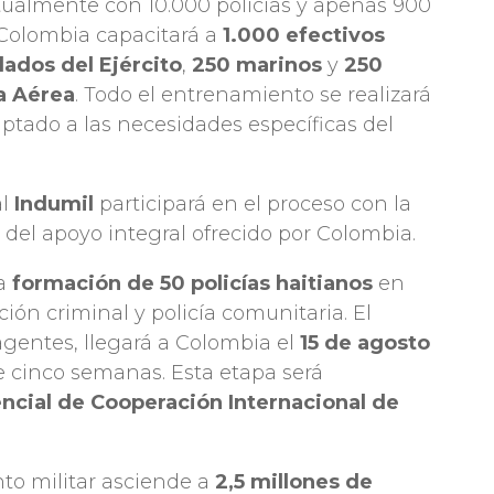
ctualmente con 10.000 policías y apenas 900
, Colombia capacitará a
1.000 efectivos
dados del Ejército
,
250 marinos
y
250
a Aérea
. Todo el entrenamiento se realizará
aptado a las necesidades específicas del
al
Indumil
participará en el proceso con la
 del apoyo integral ofrecido por Colombia.
la
formación de 50 policías haitianos
en
ión criminal y policía comunitaria. El
gentes, llegará a Colombia el
15 de agosto
e cinco semanas. Esta etapa será
ncial de Cooperación Internacional de
to militar asciende a
2,5 millones de