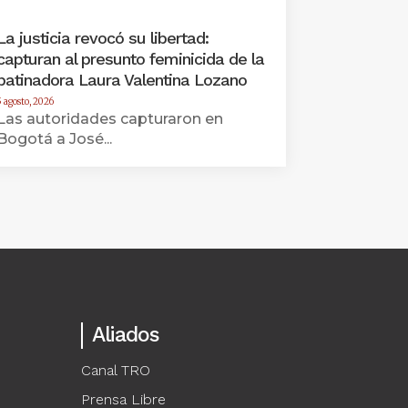
La justicia revocó su libertad:
capturan al presunto feminicida de la
patinadora Laura Valentina Lozano
5 agosto, 2026
Las autoridades capturaron en
Bogotá a José...
Aliados
Canal TRO
Prensa Libre