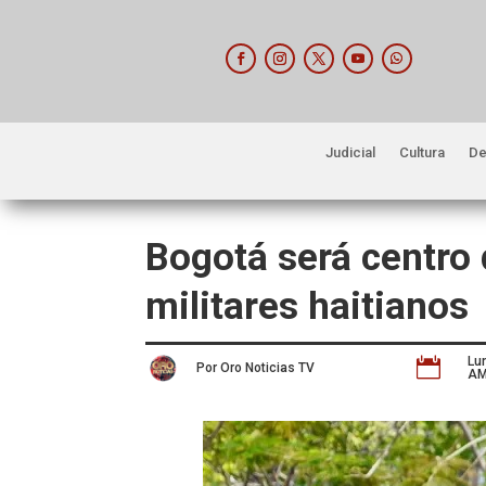
Judicial
Cultura
De
Bogotá será centro
militares haitianos
Lu

Por Oro Noticias TV
A