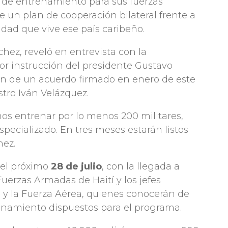
de entrenamiento para sus fuerzas
de un plan de cooperación bilateral frente a
idad que vive ese país caribeño.
hez, reveló en entrevista con la
or instrucción del presidente Gustavo
ón de un acuerdo firmado en enero de este
stro Iván Velázquez.
mos entrenar por lo menos 200 militares,
pecializado. En tres meses estarán listos
hez.
 el próximo
28 de julio
, con la llegada a
erzas Armadas de Haití y los jefes
a y la Fuerza Aérea, quienes conocerán de
enamiento dispuestos para el programa.