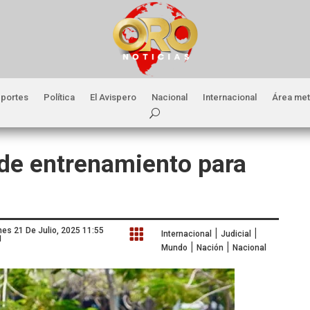
portes
Política
El Avispero
Nacional
Internacional
Área met
 de entrenamiento para
|
|
nes 21 De Julio, 2025 11:55

Internacional
Judicial
M
|
|
Mundo
Nación
Nacional