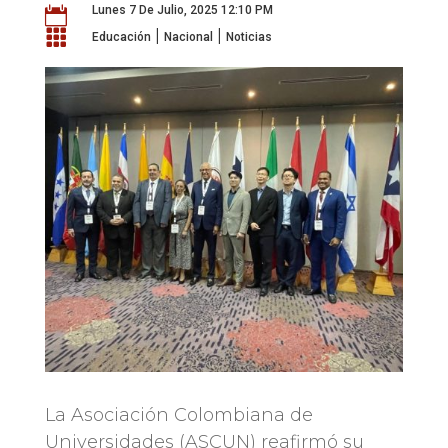
Lunes 7 De Julio, 2025 12:10 PM

|
|

Educación
Nacional
Noticias
La Asociación Colombiana de
Universidades (ASCUN) reafirmó su