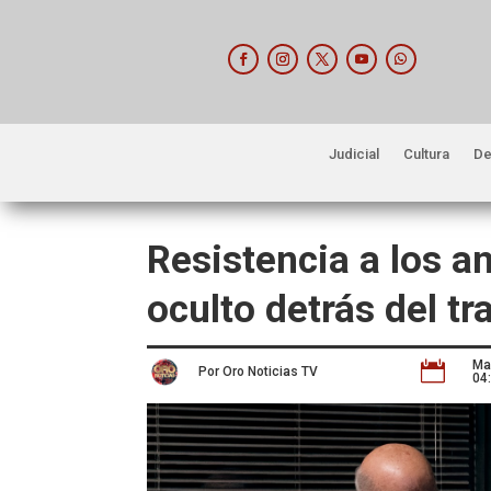
Judicial
Cultura
De
Resistencia a los an
oculto detrás del t
Ma

Por Oro Noticias TV
04