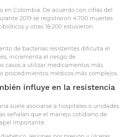
o en Colombia. De acuerdo con cifras del
 durante 2019 se registraron 4.700 muertes
tibióticos y otras 18.200 estuvieron
nto de bacterias resistentes dificulta el
es, incrementa el riesgo de
s casos a utilizar medicamentos más
s o procedimientos médicos más complejos.
mbién influye en la resistencia
ana suele asociarse a hospitales o unidades
tas señalan que el manejo cotidiano de
pel importante.
 diabético, lesiones por presión y úlceras