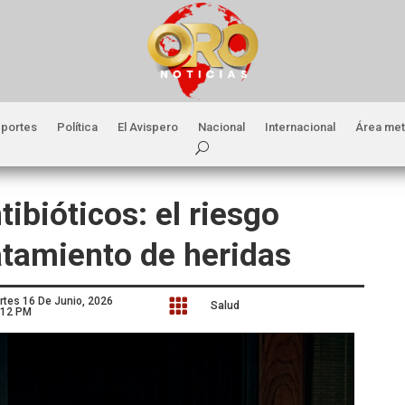
portes
Política
El Avispero
Nacional
Internacional
Área met
tibióticos: el riesgo
ratamiento de heridas
rtes 16 De Junio, 2026

Salud
:12 PM