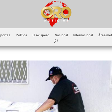
portes
Política
El Avispero
Nacional
Internacional
Área met