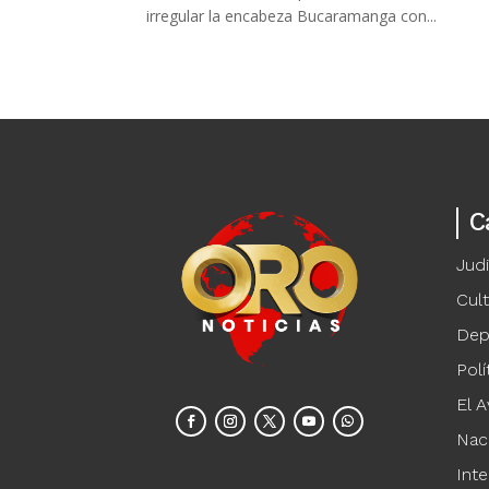
irregular la encabeza Bucaramanga con...
C
Judi
Cul
Dep
Polí
El A
Nac
Inte