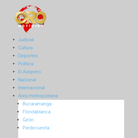
Judicial
Cultura
Deportes
Política
El Avispero
Nacional
Internacional
Área metropolitana
Bucaramanga
Floridablanca
Girón
Piedecuesta