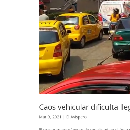
Caos vehicular dificulta l
Mar 9, 2021
|
El Avispero
El mayor maremágnum de movilidad en el área 