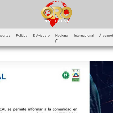
portes
Política
El Avispero
Nacional
Internacional
Área met