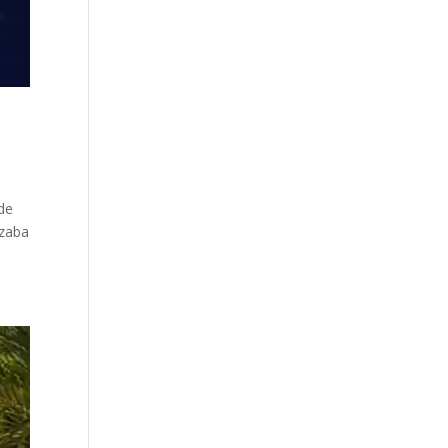
a
 de
azaba